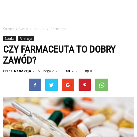
Strona główna
Nauka
Farmacja
Nauka
Farmacja
CZY FARMACEUTA TO DOBRY
ZAWÓD?
Przez
Redakcja
-
15 lutego 2025
292
0