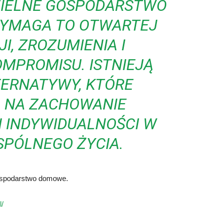
ZIELNE GOSPODARSTWO
WYMAGA TO OTWARTEJ
I, ZROZUMIENIA I
OMPROMISU. ISTNIEJĄ
TERNATYWY, KTÓRE
 NA ZACHOWANIE
I INDYWIDUALNOŚCI W
PÓLNEGO ŻYCIA.
ospodarstwo domowe.
l/