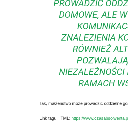
PROWADZIĆ ODD
DOMOWE, ALE 
KOMUNIKACJ
ZNALEZIENIA K
RÓWNIEŻ AL
POZWALAJĄ
NIEZALEŻNOŚCI 
RAMACH WS
Tak, małżeństwo może prowadzić oddzielne g
Link tagu HTML:
https://www.czasabsolwenta.p