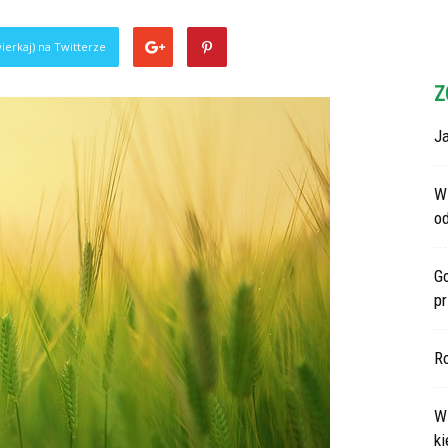
ierkaj) na Twitterze
Z
Ja
Wi
o
G
p
R
Ws
ki