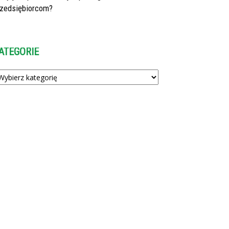
rzedsiębiorcom?
ATEGORIE
tegorie