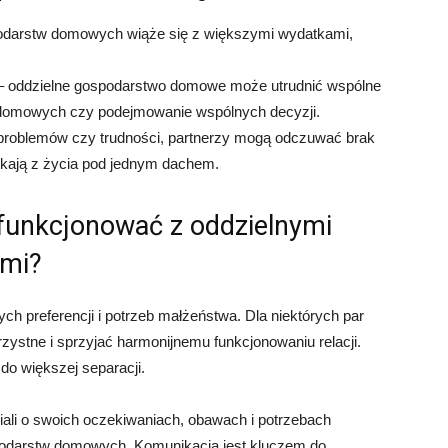
odarstw domowych wiąże się z większymi wydatkami,
o – oddzielne gospodarstwo domowe może utrudnić wspólne
 domowych czy podejmowanie wspólnych decyzji.
problemów czy trudności, partnerzy mogą odczuwać brak
nikają z życia pod jednym dachem.
funkcjonować z oddzielnymi
mi?
ch preferencji i potrzeb małżeństwa. Dla niektórych par
stne i sprzyjać harmonijnemu funkcjonowaniu relacji.
do większej separacji.
ali o swoich oczekiwaniach, obawach i potrzebach
odarstw domowych. Komunikacja jest kluczem do