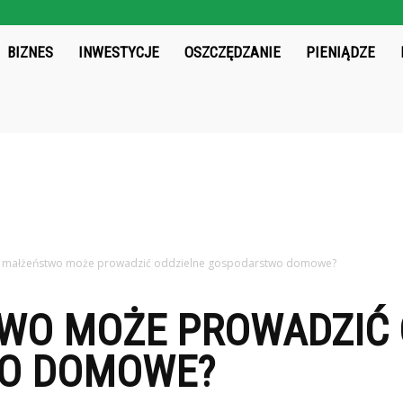
chos.pl
BIZNES
INWESTYCJE
OSZCZĘDZANIE
PIENIĄDZE
 małżeństwo może prowadzić oddzielne gospodarstwo domowe?
WO MOŻE PROWADZIĆ 
O DOMOWE?