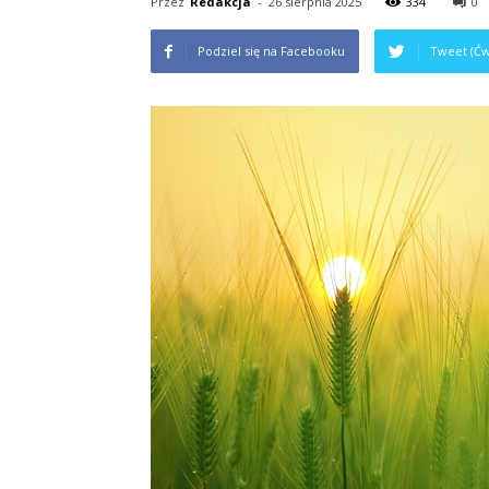
Przez
Redakcja
-
26 sierpnia 2025
334
0
Podziel się na Facebooku
Tweet (Ćw