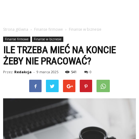
Strona główna
Finanse firmowe
Finanse w biznesie
Finanse firmowe
Finanse w biznesie
ILE TRZEBA MIEĆ NA KONCIE
ŻEBY NIE PRACOWAĆ?
Przez
Redakcja
-
9 marca 2025
541
0