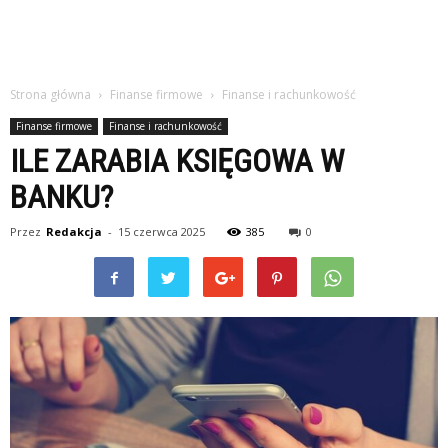
Strona główna
Finanse firmowe
Finanse i rachunkowość
Finanse firmowe
Finanse i rachunkowość
ILE ZARABIA KSIĘGOWA W
BANKU?
Przez
Redakcja
-
15 czerwca 2025
385
0