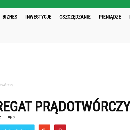
chos.pl
BIZNES
INWESTYCJE
OSZCZĘDZANIE
PIENIĄDZE
otwórczy
GREGAT PRĄDOTWÓRCZ
2
0