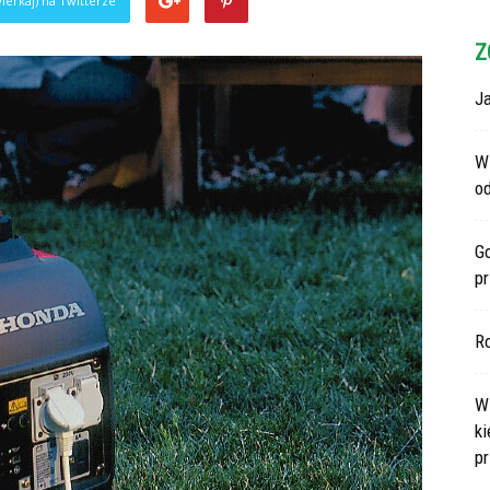
ierkaj) na Twitterze
Z
Ja
Wi
o
G
p
R
Ws
ki
p