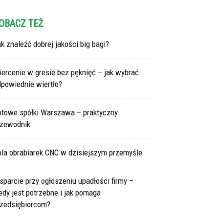
OBACZ TEŻ
k znaleźć dobrej jakości big bagi?
ercenie w gresie bez pęknięć – jak wybrać
dpowiednie wiertło?
otowe spółki Warszawa – praktyczny
rzewodnik
ola obrabiarek CNC w dzisiejszym przemyśle
parcie przy ogłoszeniu upadłości firmy –
edy jest potrzebne i jak pomaga
rzedsiębiorcom?