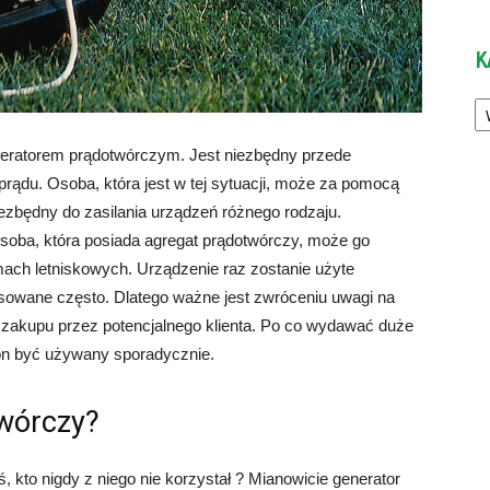
K
Ka
neratorem prądotwórczym. Jest niezbędny przede
prądu. Osoba, która jest w tej sytuacji, może za pomocą
zbędny do zasilania urządzeń różnego rodzaju.
 Osoba, która posiada agregat prądotwórczy, może go
ch letniskowych. Urządzenie raz zostanie użyte
sowane często. Dlatego ważne jest zwróceniu uwagi na
 zakupu przez potencjalnego klienta. Po co wydawać duże
on być używany sporadycznie.
twórczy?
ś, kto nigdy z niego nie korzystał ? Mianowicie generator