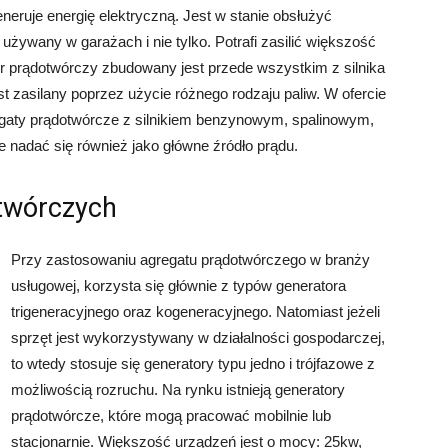
neruje energię elektryczną. Jest w stanie obsłużyć
żywany w garażach i nie tylko. Potrafi zasilić większość
r prądotwórczy zbudowany jest przede wszystkim z silnika
st zasilany poprzez użycie różnego rodzaju paliw. W ofercie
egaty prądotwórcze z silnikiem benzynowym, spalinowym,
 nadać się również jako główne źródło prądu.
twórczych
Przy zastosowaniu agregatu prądotwórczego w branży
usługowej, korzysta się głównie z typów generatora
trigeneracyjnego oraz kogeneracyjnego. Natomiast jeżeli
sprzęt jest wykorzystywany w działalności gospodarczej,
to wtedy stosuje się generatory typu jedno i trójfazowe z
możliwością rozruchu. Na rynku istnieją generatory
prądotwórcze, które mogą pracować mobilnie lub
stacjonarnie. Większość urządzeń jest o mocy: 25kw,