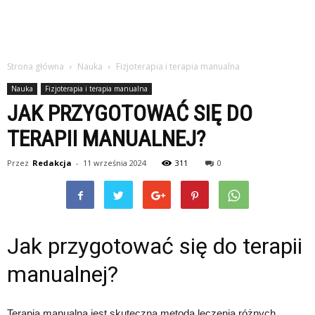
Strona główna
Nauka
Fizjoterapia i terapia manualna
Nauka
Fizjoterapia i terapia manualna
JAK PRZYGOTOWAĆ SIĘ DO
TERAPII MANUALNEJ?
Przez
Redakcja
-
11 września 2024
311
0
Jak przygotować się do terapii
manualnej?
Terapia manualna jest skuteczną metodą leczenia różnych