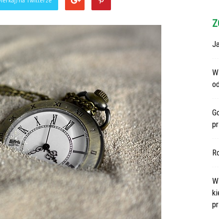
ierkaj) na Twitterze
Z
Ja
Wi
o
G
p
R
Ws
ki
p