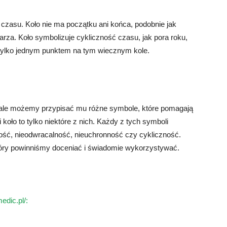
zasu. Koło nie ma początku ani końca, podobnie jak
wtarza. Koło symbolizuje cykliczność czasu, jak pora roku,
t tylko jednym punktem na tym wiecznym kole.
 ale możemy przypisać mu różne symbole, które pomagają
koło to tylko niektóre z nich. Każdy z tych symboli
łość, nieodwracalność, nieuchronność czy cykliczność.
óry powinniśmy doceniać i świadomie wykorzystywać.
edic.pl/: