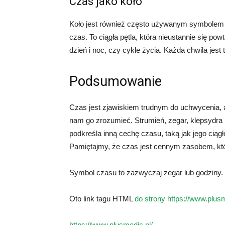
Czas jako koło
Koło jest również często używanym symbolem c
czas. To ciągła pętla, która nieustannie się po
dzień i noc, czy cykle życia. Każda chwila jes
Podsumowanie
Czas jest zjawiskiem trudnym do uchwycenia,
nam go zrozumieć. Strumień, zegar, klepsydra i 
podkreśla inną cechę czasu, taką jak jego ciąg
Pamiętajmy, że czas jest cennym zasobem, kt
Symbol czasu to zazwyczaj zegar lub godziny.
Oto link tagu HTML
do strony https://www.plusm
https://www.plusmedic.pl/