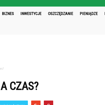
chos.pl
BIZNES
INWESTYCJE
OSZCZĘDZANIE
PIENIĄDZE
as?
A CZAS?