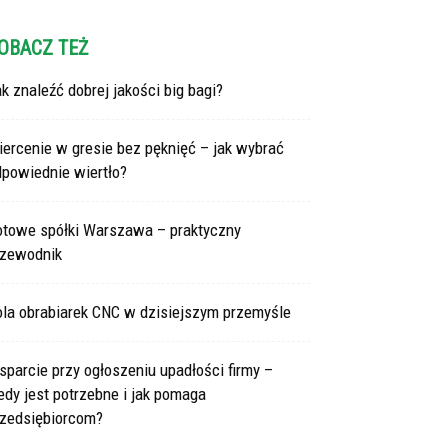
OBACZ TEŻ
k znaleźć dobrej jakości big bagi?
ercenie w gresie bez pęknięć – jak wybrać
dpowiednie wiertło?
otowe spółki Warszawa – praktyczny
rzewodnik
ola obrabiarek CNC w dzisiejszym przemyśle
parcie przy ogłoszeniu upadłości firmy –
edy jest potrzebne i jak pomaga
rzedsiębiorcom?