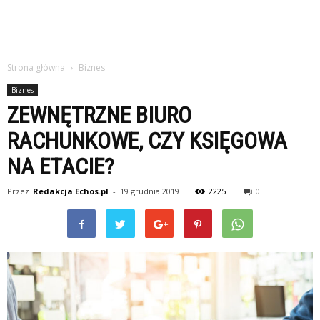
Strona główna
Biznes
Biznes
ZEWNĘTRZNE BIURO
RACHUNKOWE, CZY KSIĘGOWA
NA ETACIE?
Przez
Redakcja Echos.pl
-
19 grudnia 2019
2225
0