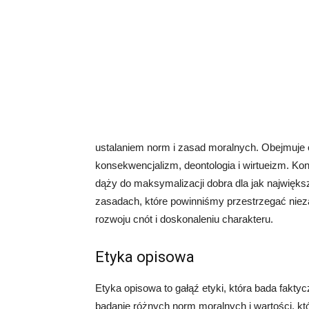
ustalaniem norm i zasad moralnych. Obejmuje o
konsekwencjalizm, deontologia i wirtueizm. Ko
dąży do maksymalizacji dobra dla jak największ
zasadach, które powinniśmy przestrzegać nieza
rozwoju cnót i doskonaleniu charakteru.
Etyka opisowa
Etyka opisowa to gałąź etyki, która bada fakty
badanie różnych norm moralnych i wartości, kt