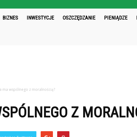
chos.pl
BIZNES
INWESTYCJE
OSZCZĘDZANIE
PIENIĄDZE
a ma wspólnego z moralnością?
WSPÓLNEGO Z MORALN