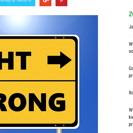
ierkaj) na Twitterze
Z
Ja
Wi
o
G
p
R
Ws
ki
p