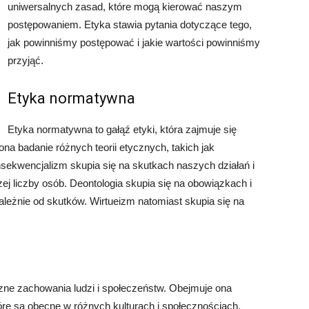
uniwersalnych zasad, które mogą kierować naszym
postępowaniem. Etyka stawia pytania dotyczące tego,
jak powinniśmy postępować i jakie wartości powinniśmy
przyjąć.
Etyka normatywna
Etyka normatywna to gałąź etyki, która zajmuje się
na badanie różnych teorii etycznych, takich jak
nsekwencjalizm skupia się na skutkach naszych działań i
ej liczby osób. Deontologia skupia się na obowiązkach i
leżnie od skutków. Wirtueizm natomiast skupia się na
czne zachowania ludzi i społeczeństw. Obejmuje ona
óre są obecne w różnych kulturach i społecznościach.