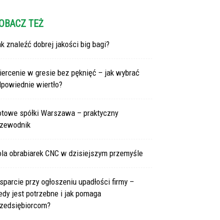
OBACZ TEŻ
k znaleźć dobrej jakości big bagi?
ercenie w gresie bez pęknięć – jak wybrać
dpowiednie wiertło?
otowe spółki Warszawa – praktyczny
rzewodnik
ola obrabiarek CNC w dzisiejszym przemyśle
parcie przy ogłoszeniu upadłości firmy –
edy jest potrzebne i jak pomaga
rzedsiębiorcom?