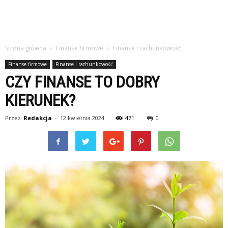
Strona główna
Finanse firmowe
Finanse i rachunkowość
Finanse firmowe
Finanse i rachunkowość
CZY FINANSE TO DOBRY
KIERUNEK?
Przez
Redakcja
-
12 kwietnia 2024
471
0