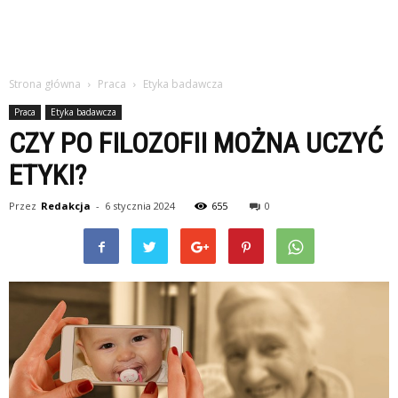
Strona główna
Praca
Etyka badawcza
Praca
Etyka badawcza
CZY PO FILOZOFII MOŻNA UCZYĆ
ETYKI?
Przez
Redakcja
-
6 stycznia 2024
655
0