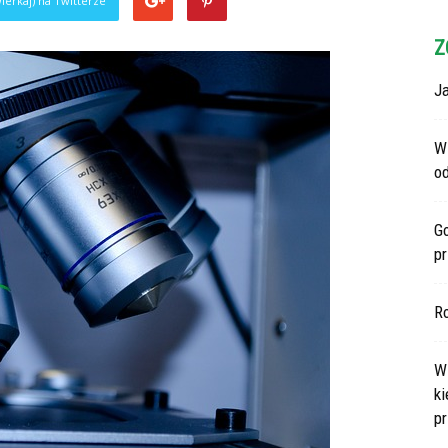
ierkaj) na Twitterze
Z
Ja
Wi
o
G
p
R
Ws
ki
p