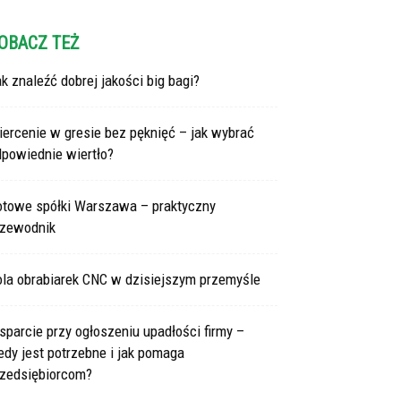
OBACZ TEŻ
k znaleźć dobrej jakości big bagi?
ercenie w gresie bez pęknięć – jak wybrać
dpowiednie wiertło?
otowe spółki Warszawa – praktyczny
rzewodnik
ola obrabiarek CNC w dzisiejszym przemyśle
parcie przy ogłoszeniu upadłości firmy –
edy jest potrzebne i jak pomaga
rzedsiębiorcom?