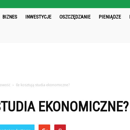
chos.pl
BIZNES
INWESTYCJE
OSZCZĘDZANIE
PIENIĄDZE
kowość
Ile kosztują studia ekonomiczne?
STUDIA EKONOMICZNE?