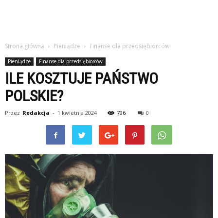
Strona główna
Pieniądze
Finanse dla przedsiębiorców
Pieniądze
Finanse dla przedsiębiorców
ILE KOSZTUJE PAŃSTWO
POLSKIE?
Przez
Redakcja
-
1 kwietnia 2024
796
0