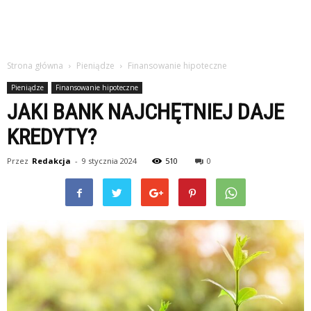
Strona główna
Pieniądze
Finansowanie hipoteczne
Pieniądze
Finansowanie hipoteczne
JAKI BANK NAJCHĘTNIEJ DAJE
KREDYTY?
Przez
Redakcja
-
9 stycznia 2024
510
0