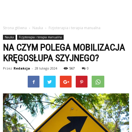
Strona główna
Nauka
Fizjoterapia i terapia manualna
Nauka
Fizjoterapia i terapia manualna
NA CZYM POLEGA MOBILIZACJA
KRĘGOSŁUPA SZYJNEGO?
Przez
Redakcja
-
28 lutego 2024
567
0